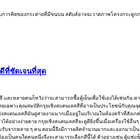
ยวกับการคิดของกระต่ายที่มีขนบน สตับส์อาจจะวาดภาพโครงกระดูก
ที่ชัดเจนที่สุด
เลสสี และหลายคนก็หวังว่าจะสามารถซื้อตู้เย็นเพื่อใช้เองได้เช่นกั
ยเฉพาะคุณสมบัติกรุยเชิงสแตนเลสสีที่อาจเป็นประโยชน์กับคุณจุดที่ดี
ุยเชิงสแตนเลสสีมันดูสวยงามมากเมื่ออยู่ในบริเวณในห้องครัวที่สังเ
ได้อย่างง่ายดาย กรุยเชิงสแตนเลสสีจะดูดียิ่งขึ้นเมื่อเครื่องใช้อื
รยอมรับจากหลาย ๆ คน ตอนนี้จึงมีการผลิตจำนวนมากและออกมาเป็นจ
ป็นคนใดคนหนึ่งจึงจะสามารถเลือกสีนี้ได้ ตัวอย่างเช่น ตู้แช่แข็งแ