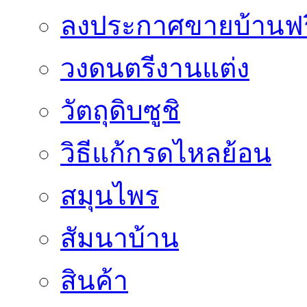
ลงประกาศขายบ้านฟร
วงดนตรีงานแต่ง
วัตถุดิบซูชิ
วิธีแก้กรดไหลย้อน
สมุนไพร
สัมนาบ้าน
สินค้า